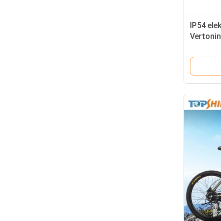
IP54 ele
Vertoni
Kit With
de Fiet