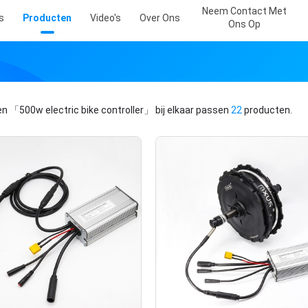
Neem Contact Met
s
Producten
Video's
Over Ons
Ons Op
en
「500w electric bike controller」
bij elkaar passen
22
producten.