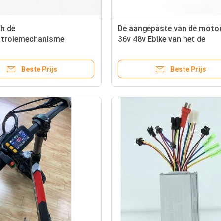
ch de
De aangepaste van de motor
ntrolemechanisme
36v 48v Ebike van het de
s Motor Controller 48v
Fietscontrolemechanisme
 Ebike van de sinusgolf
Elektrische Fiets van For S
Beste Prijs
Beste Prijs
And