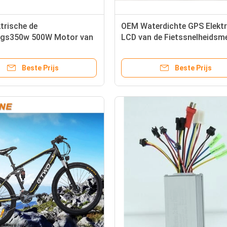
ktrische de
OEM Waterdichte GPS Elektr
ngs350w 500W Motor van
LCD van de Fietssnelheidsm
 Controller GPS LCD van
Vertoning met Banddruk
somzetting
Beste Prijs
Beste Prijs