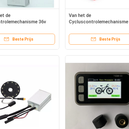
et de
Van het de
ntrolemechanisme 36v
Cycluscontrolemechanisme
van GPS het
TOPSHINE 36v 350w Brushl
controlemechanisme van
gelijkstroom Elektrische
Beste Prijs
Beste Prijs
etssnelheid
Motorfiets van de de Fietsa
van For E