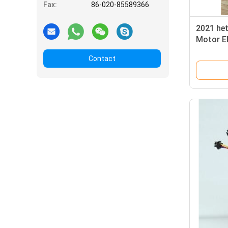
Fax:
86-020-85589366
2021 het
Motor El
350w ge
Contact
Contro