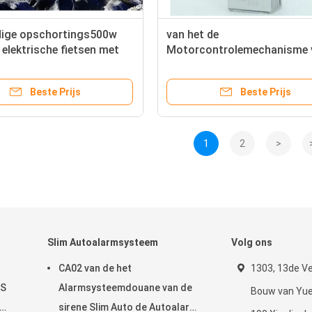
edige opschortings500w
van het de
 elektrische fietsen met
Motorcontrolemechanisme 
en ebike motor
250W 36v Brushless
baar
Controlemechanisme van de
Beste Prijs
Beste Prijs
Fietssnelheid van Kit 350w E
1
2
>
Slim Autoalarmsysteem
Volg ons
CA02 van de het
1303, 13de Ve
PS
Alarmsysteemdouane van de
Bouw van Yue
sirene Slim Auto de Autoalarm