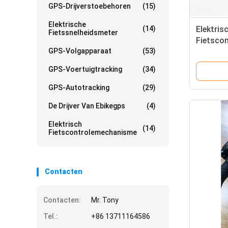
GPS-Drijverstoebehoren
(15)
Elektrische
(14)
Elektris
Fietssnelheidsmeter
Fietsco
GPS-Volgapparaat
(53)
Brushles
500w van
GPS-Voertuigtracking
(34)
GPS-Autotracking
(29)
De Drijver Van Ebikegps
(4)
Elektrisch
(14)
Fietscontrolemechanisme
Contacten
Contacten:
Mr. Tony
Tel.:
+86 13711164586