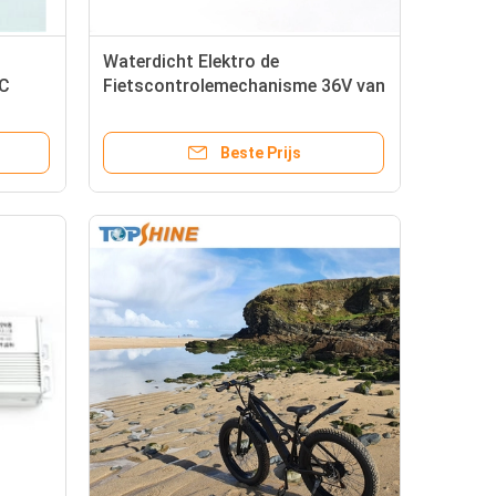
Waterdicht Elektro de
DC
Fietscontrolemechanisme 36V van
 36V-
Ebike met Batterijschakelaar XT60
Beste Prijs