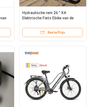
Hydraulische rem 26 " X4-
 van
Elektrische Fiets Ebike van de
ess
Band500w de Vette Band met GPS
die van LCD de plaats bepalen
Beste Prijs
utoped