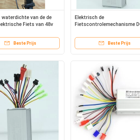
 waterdichte van de de
Elektrisch de
ektrische Fiets van 48v
Fietscontrolemechanisme 
lijkstroom
Motor Speed Controller van
lemechanisme TSCL500W
48V 350W
Beste Prijs
Beste Prijs