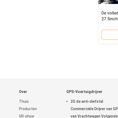
De voll
27.5inch
ver mak
onbruik
Over
GPS-Voertuigdrijver
Thuis
2G de anti-diefstal
Producten
Commerciële Drijver van G
VR-show
van Vrachtwagen Volgende