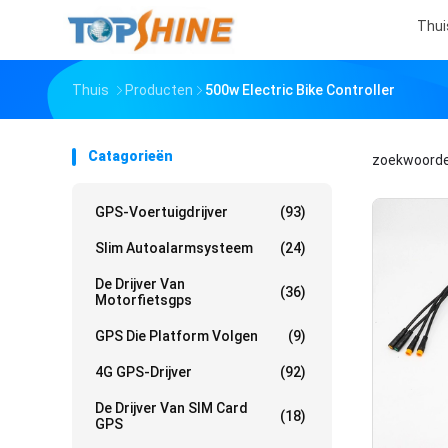
Thui
Thuis
Producten
500w Electric Bike Controller
Catagorieën
zoekwoord
GPS-Voertuigdrijver
(93)
Slim Autoalarmsysteem
(24)
De Drijver Van
(36)
Motorfietsgps
GPS Die Platform Volgen
(9)
4G GPS-Drijver
(92)
De Drijver Van SIM Card
(18)
GPS