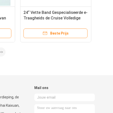
24“ Vette Band Gespecialiseerde e-
van
Traagheids de Cruise Volledige
Opschorting Ebike van de
 de
Bergfiets 350W
Beste Prijs
>>
Mail ons
rdieping, de
hai Kaixuan,