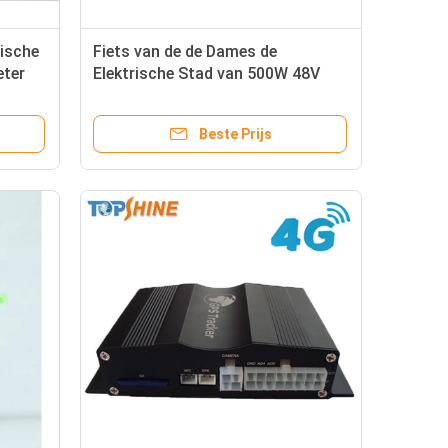
ische
Fiets van de de Dames de
eter
Elektrische Stad van 500W 48V
met de Verwijderbare
stereospreker van GPS van de
Beste Prijs
Lithiumbatterij