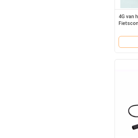
4G van h
Fietsco
350w E 
Elektro
de de Fi