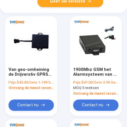
Geef uw vereiste
Van geo-omheining
1900Mhz GSM het
de Drijvers6v GPRS
Alarmsysteem van de
Apparaat
de Drijversauto van
Prijs:
$45.00/Sets 1-199 Sets
Prijs:
$47.00/Sets 5-99 Sets
Motorfietsgps voor
Motorfietsgps met
Ontvang de meest recente Prijs
MOQ:
5 reeksen
Fiets
Dubbel SIM Card
Ontvang de meest recente Prijs
Contact nu
Contact nu