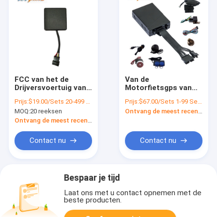
FCC van het de
Van de
Drijversvoertuig van
Motorfietsgps van
GPS van de
OTA OBD2 de
Prijs:
$19.00/Sets 20-499 Sets
Prijs:
$67.00/Sets 1-99 Sets
Activamotorfiets de
Drijversalarmsysteem
MOQ:
20 reeksen
Ontvang de meest recente Prijs
Veiligheidsdrijver met
met
Vrij Volgend Systeem
Brandstofsensoren
Ontvang de meest recente Prijs
Contact nu
Contact nu
Bespaar je tijd
Laat ons met u contact opnemen met de
beste producten.