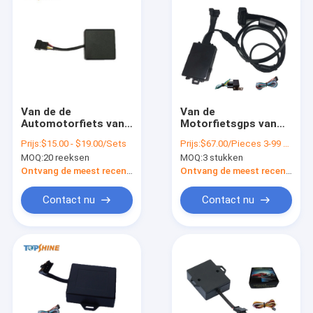
Van de de
Van de
Automotorfiets van
Motorfietsgps van
24VDC 3G de Drijver
het OBDiivoertuig de
Prijs:
$15.00 - $19.00/Sets
Prijs:
$67.00/Pieces 3-99 Pieces
van GPS voor
Drijver MT100 met
MOQ:
20 reeksen
MOQ:
3 stukken
Snelheidsacc
Echte ECU-Controle
Opsporing
Ontvang de meest recente Prijs
Ontvang de meest recente Prijs
Contact nu
Contact nu
Thuis
Producten
Video's