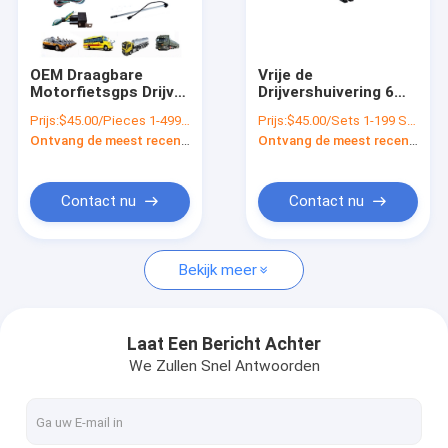
Over ons
Fabriekstocht
OEM Draagbare
Vrije de
Motorfietsgps Drijver
Drijvershuivering 6
Kwaliteitscontrole
met
van GPS van de
Prijs:
$45.00/Pieces 1-499 Pieces
Prijs:
$45.00/Sets 1-199 Sets
Bewegingssensor
Platform4g
Ontvang de meest recente Prijs
Ontvang de meest recente Prijs
Mt08b
Motorfiets Systeem
Neem contact met ons op
voor de Veiligheid
van de
Vrachtwagenbus
Nieuws
Contact nu
Contact nu
Vraag een offerte
Bekijk meer
GPS-Voertuigdrijver
Laat Een Bericht Achter
We Zullen Snel Antwoorden
Slim Autoalarmsysteem
De Drijver van motorfietsgps