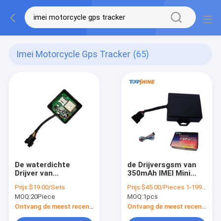
Imei Motorcycle Gps Tracker
(65)
De waterdichte
de Drijversgsm van
Drijver van
350mAh IMEI Mini
Motorfietsgps met
Waterproof
Prijs:
$19.00/Sets
Prijs:
$45.00/Pieces 1-199 Pieces
de Wettelijke IMEI-
Motorcycle GPS
MOQ:
20Piece
MOQ:
1pcs
Certificaten van Ce
Bidirectioneel
Volgend Systeem
Ontvang de meest recente Prijs
Ontvang de meest recente Prijs