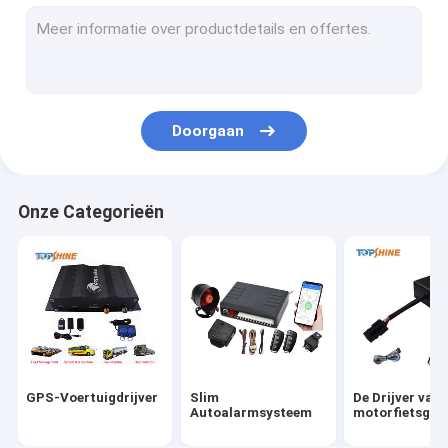
GPS die Platform volgen
4G GPS-Drijver
De Drijver van SIM Card GPS
Doorgaan
GPS-Drijverstoebehoren
Elektrische Fietssnelheidsmeter
Onze Categorieën
GPS-volgapparaat
GPS-voertuigtracking
GPS-autotracking
De Drijver van Ebikegps
GPS-Voertuigdrijver
Slim
De Drijver van
Elektrisch Fietscontrolemechanisme
Autoalarmsysteem
motorfietsgps