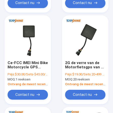
Contact nu
Contact nu
Ce-FCC IMEI Mini Bike
2G de verre van de
Motorcycle GPS
Motorfietsgps van de
Drijver met Vrij IOS
Autoveiligheid Drijver
Prijs:
$30.00/Sets-$45.00/Sets
Prijs:
$19.00/Sets 20-499 Sets
Android App Volgend
MT06 met Vrij
MOQ:
1 reeksen
MOQ:
20 reeksen
Platform
Android App
Ontvang de meest recente Prijs
Ontvang de meest recente Prijs
Contact nu
Contact nu