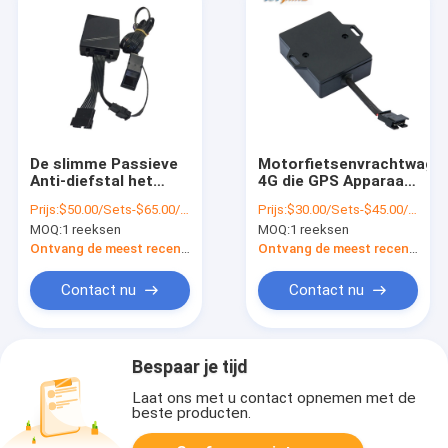
De slimme Passieve
Motorfietsenvrachtwage
Anti-diefstal het
4G die GPS Apparaat
Voertuigdrijver van
volgen Geen
Prijs:
$50.00/Sets-$65.00/Sets
Prijs:
$30.00/Sets-$45.00/Sets
RFID GPS
Maandelijkse Prijs
MOQ:
1 reeksen
MOQ:
1 reeksen
identificeert Volgend
met IOS Android APP
Apparaat voor
Ontvang de meest recente Prijs
Ontvang de meest recente Prijs
Vrachtwagenchauffeur
Contact nu
Contact nu
Bespaar je tijd
Laat ons met u contact opnemen met de
beste producten.