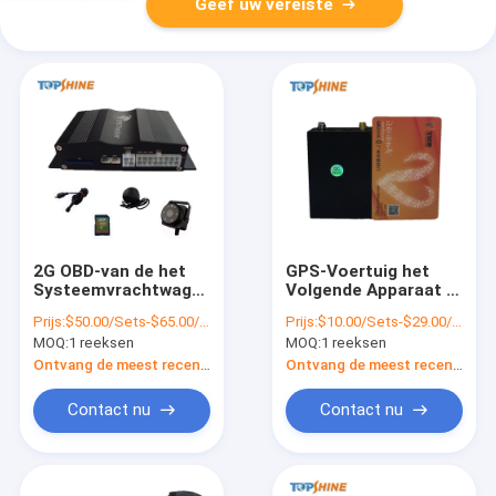
Geef uw vereiste
2G OBD-van de het
GPS-Voertuig het
Systeemvrachtwagen
Volgende Apparaat in
van GPS van het
real time met de
Prijs:
$50.00/Sets-$65.00/Sets
Prijs:
$10.00/Sets-$29.00/Sets
Vlootvoertuig het
Autoalarm van
MOQ:
1 reeksen
MOQ:
1 reeksen
Volgende Apparaat
Bluetooth RFID en
met Bestuurder
identificeert
Ontvang de meest recente Prijs
Ontvang de meest recente Prijs
Fatigue Alert
Bestuurdersidentiteitska
Contact nu
Contact nu