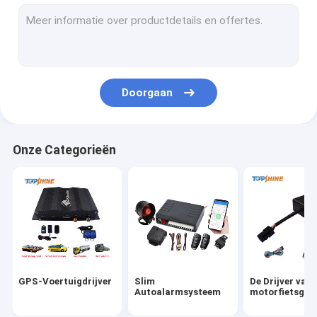
GPS die Platform volgen
4G GPS-Drijver
De Drijver van SIM Card GPS
Doorgaan
GPS-Drijverstoebehoren
Elektrische Fietssnelheidsmeter
Onze Categorieën
GPS-volgapparaat
GPS-voertuigtracking
GPS-autotracking
De Drijver van Ebikegps
GPS-Voertuigdrijver
Slim
De Drijver van
Elektrisch Fietscontrolemechanisme
Autoalarmsysteem
motorfietsgps