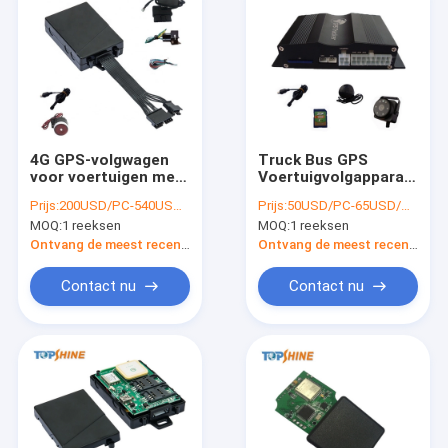
4G GPS-volgwagen
Truck Bus GPS
voor voertuigen met
Voertuigvolgapparaat
alarm voor snel
met camera Foto
Prijs:
200USD/PC-540USD/PC
Prijs:
50USD/PC-65USD/PC
remmen
maken
MOQ:
1 reeksen
MOQ:
1 reeksen
Ontvang de meest recente Prijs
Ontvang de meest recente Prijs
Contact nu
Contact nu
Thuis
Producten
Video's