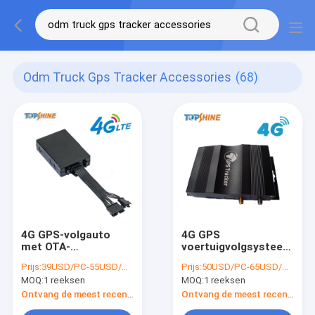
Odm Truck Gps Tracker Accessories
(68)
4G GPS-volgauto
4G GPS
met OTA-
voertuigvolgsysteem
upgradefirmware via
met MAX 4
Prijs:
39USD/PC-55USD/PC
Prijs:
50USD/PC-65USD/PC
GPRS-internet
brandstofsensor
MOQ:
1 reeksen
MOQ:
1 reeksen
Ontvang de meest recente Prijs
Ontvang de meest recente Prijs