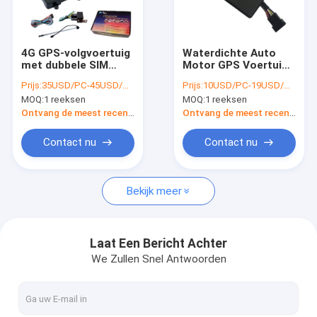
Over ons
Fabriekstocht
4G GPS-volgvoertuig
Waterdichte Auto
met dubbele SIM
Motor GPS Voertuig
Kwaliteitscontrole
transnationale
Tracking Met
Prijs:
35USD/PC-45USD/PC
Prijs:
10USD/PC-19USD/PC
tracking
Stroomuitval Alert
MOQ:
1 reeksen
MOQ:
1 reeksen
ononderbroken
Neem contact met ons op
Ontvang de meest recente Prijs
Ontvang de meest recente Prijs
Nieuws
Contact nu
Contact nu
Vraag een offerte
Bekijk meer
GPS-Voertuigdrijver
Laat Een Bericht Achter
We Zullen Snel Antwoorden
Slim Autoalarmsysteem
De Drijver van motorfietsgps