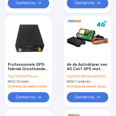
Contact nu
Contact nu
Professionele GPS-
de de Autodrijver van
fabriek Groothandel
4G Cat1 GPS met
GPS-tracker met
Knoop identificeert
Prijs:
$29.00/Pieces
Prijs:
$35.00/Sets-$49.00/Sets
detectie van
Bestuurder ID Two
MOQ:
10 stuks
MOQ:
1 reeksen
motorstatus
Way Communication
Ontvang de meest recente Prijs
Ontvang de meest recente Prijs
Contact nu
Contact nu