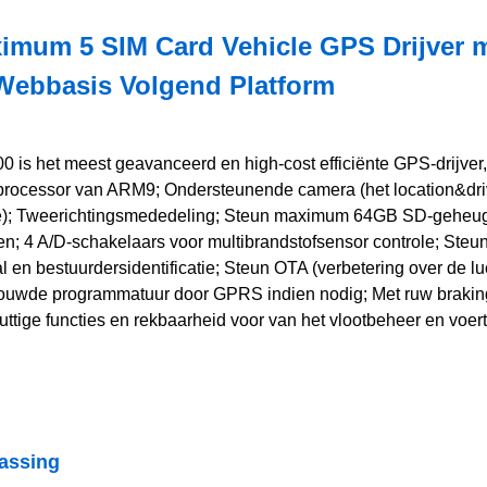
imum 5 SIM Card Vehicle GPS Drijver m
Webbasis Volgend Platform
 is het meest geavanceerd en high-cost efficiënte GPS-drijver, 
processor van ARM9; Ondersteunende camera (het location&dri
e); Tweerichtingsmededeling; Steun maximum 64GB SD-geheug
n; 4 A/D-schakelaars voor multibrandstofsensor controle; Steu
al en bestuurdersidentificatie; Steun OTA (verbetering over de 
ouwde programmatuur door GPRS indien nodig; Met ruw brakin
uttige functies en rekbaarheid voor van het vlootbeheer en voer
assing