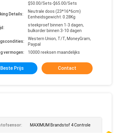
$50.00/Sets-$65.00/Sets
Neutrale doos (23*16*6cm)
king Details:
Eenheidsgewicht: 0.28Kg
steekproef binnen 1-3 dagen,
jd:
bulkorder binnen 3-10 dagen
Western Union, T/T, MoneyGram,
ngscondities:
Paypal
ng vermogen:
10000 reeksen maandelijks
Beste Prijs
Contact
tofsensor:
MAXIMUM Brandstof 4 Controle