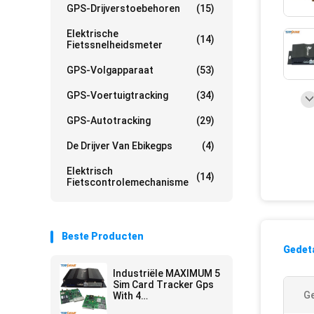
GPS-Drijverstoebehoren
(15)
Elektrische
(14)
Fietssnelheidsmeter
GPS-Volgapparaat
(53)
GPS-Voertuigtracking
(34)
GPS-Autotracking
(29)
De Drijver Van Ebikegps
(4)
Elektrisch
(14)
Fietscontrolemechanisme
Beste Producten
Gedeta
Industriële MAXIMUM 5
Sim Card Tracker Gps
Ge
With 4
Brandstofsensor 4