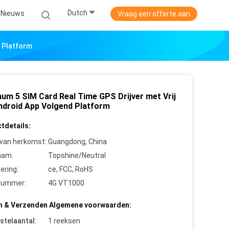
Dutch
Nieuws
Vraag een offerte aan
d Platform
um 5 SIM Card Real Time GPS Drijver met Vrij
ndroid App Volgend Platform
tdetails:
 van herkomst:
Guangdong, China
aam:
Topshine/Neutral
cering:
ce, FCC, RoHS
nummer:
4G VT1000
n & Verzenden Algemene voorwaarden:
stelaantal:
1 reeksen