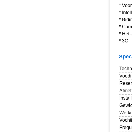
* Voor
* Inte
* Bidi
* Cam
* Het 
* 3G
Speci
Techn
Voedi
Reser
Afmet
Instal
Gewic
Werke
Vocht
Frequ