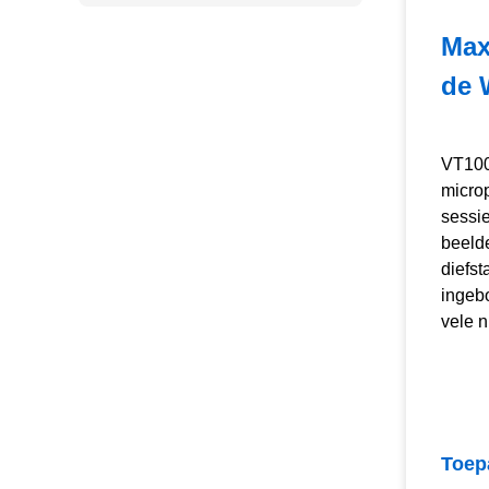
Max
de 
VT1000
micro
sessi
beelde
diefst
ingeb
vele n
Toep