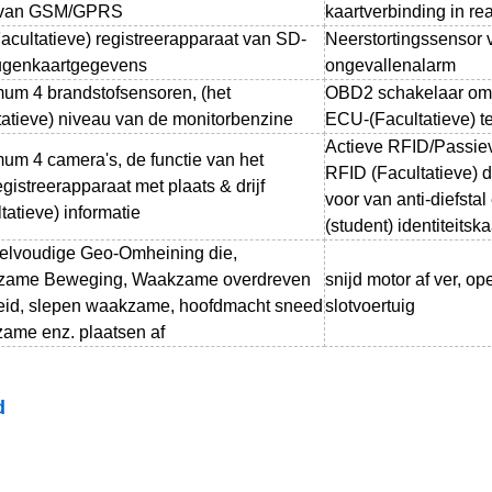
 van GSM/GPRS
kaartverbinding in re
acultatieve) registreerapparaat van SD-
Neerstortingssensor v
genkaartgegevens
ongevallenalarm
um 4 brandstofsensoren, (het
OBD2 schakelaar om
tatieve) niveau van de monitorbenzine
ECU-(Facultatieve) t
Actieve RFID/Passi
um 4 camera's, de functie van het
RFID (Facultatieve) de
gistreerapparaat met plaats & drijf
voor van anti-diefsta
tatieve) informatie
(student) identiteitska
elvoudige Geo-Omheining die,
ame Beweging, Waakzame overdreven
snijd motor af ver, o
eid, slepen waakzame, hoofdmacht sneed
slotvoertuig
ame enz. plaatsen af
d