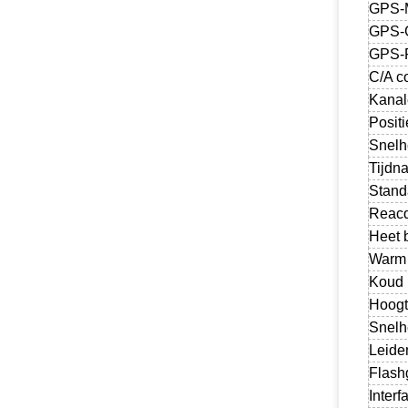
GPS-
GPS-G
GPS-F
C/A c
Kanal
Posit
Snelh
Tijdn
Stand
Reacq
Heet 
Warm 
Koud 
Hoogt
Snelh
Leide
Flas
Interf