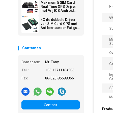
Camera
Maximum 5 SIM Card
RF
Real Time GPS Drijver
met Vrij IOS Android
App Volgend Platform
GP
4G de dubbele Drijver
van SIM Card GPS met
Antibestuurder Fatigue
S
Camera
Mi
Sp
Contacten
Ov
Contacten:
Mr. Tony
Ge
Tel.:
+86 13711164586
In
Fax:
86-020-85589366
Ge
S
Ma
Contact
Produ