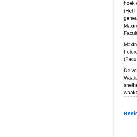
hoek
(Het F
geheu
Maxim
Facul
Maxim
Fotore
(Facul
De ve
Waakz
snelh
waakz
Beel