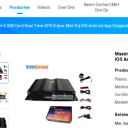
Neem Contact Met
s
Producten
Video's
Over Ons
Ons Op
 5 SIM Card Real Time GPS Drijver Met Vrij IOS Android App Volgen
Maxim
IOS A
Produc
Plaats
Merkn
Certifi
Model
Betale
Min. be