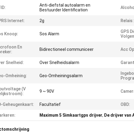
Anti-diefstal autoalarm en
ID:
Alcoho
Bestuurder Identification
RS Internet:
2g
Relais:
GPS Di
os Knoop:
Sos Alarm
Volgen
crofoon En
Bidirectioneel communiceer
Acc Op
reker:
er Snelheid:
Over Snelheidsalarm
Garant
Ingeb
o-Omheining:
Geo-Omheiningsalarm
Progr
putvoltage (V
9 ~ 90V
Camer
lijkstroom):
D-Geheugenkaart:
Facultatief
OBD:
rkeren:
Maximum 5 Simkaartgps drijver
,
De drijver van
ctomschrijving