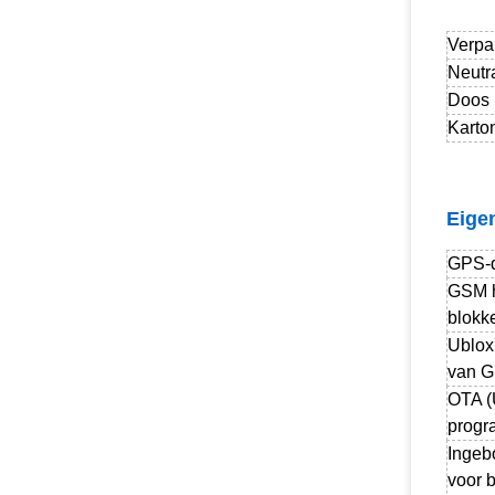
Verpa
Neutr
Doos
Karto
Eige
GPS-d
GSM h
blokk
Ublox
van 
OTA (
progr
Ingeb
voor 