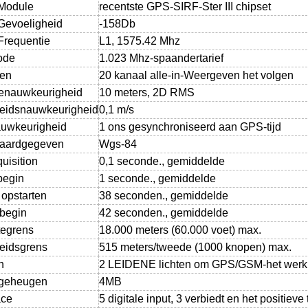
Module
recentste GPS-SIRF-Ster III chipset
evoeligheid
-158Db
requentie
L1, 1575.42 Mhz
ode
1.023 Mhz-spaandertarief
en
20 kanaal alle-in-Weergeven het volgen
ienauwkeurigheid
10 meters, 2D RMS
eidsnauwkeurigheid
0,1 m/s
auwkeurigheid
1 ons gesynchroniseerd aan GPS-tijd
aardgegeven
Wgs-84
uisition
0,1 seconde., gemiddelde
begin
1 seconde., gemiddelde
opstarten
38 seconden., gemiddelde
begin
42 seconden., gemiddelde
egrens
18.000 meters (60.000 voet) max.
eidsgrens
515 meters/tweede (1000 knopen) max.
n
2 LEIDENE lichten om GPS/GSM-het werk s
hgeheugen
4MB
ace
5 digitale input, 3 verbiedt en het positiev