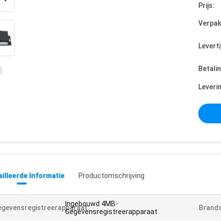
Prijs:
Verpak
Leverti
Betali
Leveri
illeerde Informatie
Productomschrijving
Ingebouwd 4MB-
gevensregistreerapparaat:
Brands
Gegevensregistreerapparaat