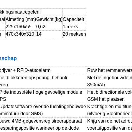
kkingsmaatregelen:
aal
Afmeting (mm)
Gewicht (kg)
Capaciteit
225x160x55
0,62
1 reeks
n
470x340x310
14
20 reeksen
nschap
rijver + RFID-autoalarm
Ruw het remmen/vers
et blokkeren opsporing, het anti
Met de ingebouwde na
eren
850mAh
7 de industriële hoge gevoelige module
Het bidirectionele vol
GPS
GSM het plaatsen
Updatesoftware over de luchtingebouwde
Krachtige en multifunc
ammatuur door SMS)
uitvoerig Vlootbeheer
ouwd 4MB-gegevensregistreerapparaat
Krijg van de het adre
besparingspositie wanneer op de dode
voertuigpositie van 