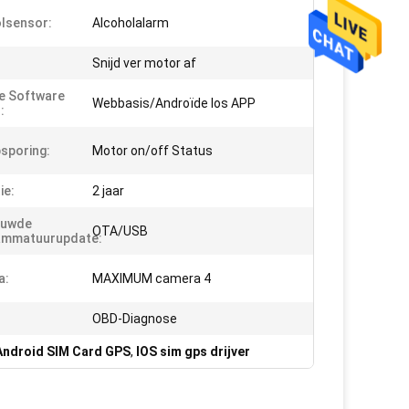
lsensor:
Alcoholalarm
Snijd ver motor af
e Software
Webbasis/Androïde Ios APP
:
sporing:
Motor on/off Status
ie:
2 jaar
ouwde
OTA/USB
ammatuurupdate:
a:
MAXIMUM camera 4
OBD-Diagnose
 Android SIM Card GPS
,
IOS sim gps drijver