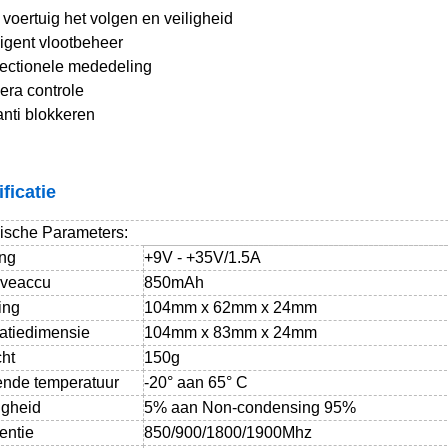
 voertuig het volgen en veiligheid
lligent vlootbeheer
rectionele mededeling
era controle
anti blokkeren
ficatie
ische Parameters:
ng
+9V - +35V/1.5A
veaccu
850mAh
ing
104mm x 62mm x 24mm
latiedimensie
104mm x 83mm x 24mm
ht
150g
nde temperatuur
-20° aan 65° C
igheid
5% aan Non-condensing 95%
entie
850/900/1800/1900Mhz