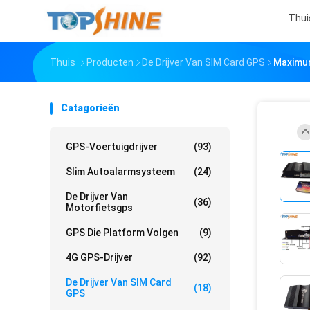
Thui
Thuis
Producten
De Drijver Van SIM Card GPS
Maximum
Catagorieën
GPS-Voertuigdrijver
(93)
Slim Autoalarmsysteem
(24)
De Drijver Van
(36)
Motorfietsgps
GPS Die Platform Volgen
(9)
4G GPS-Drijver
(92)
De Drijver Van SIM Card
(18)
GPS