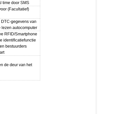
al time door SMS
oor (Facultatief)
 DTC-gegevens van
e lezen autocomputer
eve RFID/Smartphone
 identificatiefunctie
l en bestuurders
art
pen de deur van het