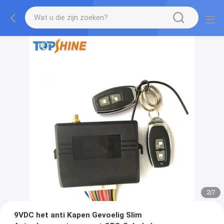
2
/
7
9VDC het anti Kapen Gevoelig Slim