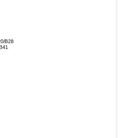
20/B28
/B41