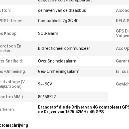
Gegevensregistreerapparaat
utton:
de haven van de draadbus
Alcoho
RS Internet:
Compatibele 2g 3G 4G
RELAIS
GPS Di
os Knoop:
SOS-alarm
Volgen
crofoon En
Bidirectioneel communiceer
Acc Op
reker:
er Snelheid:
Over Snelheidsalarm
Garant
o-Omheining:
Geo-Omheiningsalarm
Is_cus
putvoltage (V
9 ~ 90V
Gewich
lijkstroom):
ootte (MM.):
80*58*22
Brandstof die de Drijver van 4G controleert GP
rkeren:
de Drijver van 1575.42MHz 4G GPS
ctomschrijving