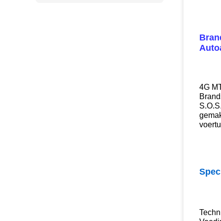
Brand
Auto
4G MT0
Brand
S.O.S.
gemakk
voertu
Speci
Techn