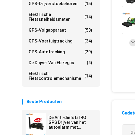
GPS-Drijverstoebehoren
(15)
Elektrische
(14)
Fietssnelheidsmeter
GPS-Volgapparaat
(53)
GPS-Voertuigtracking
(34)
GPS-Autotracking
(29)
De Drijver Van Ebikegps
(4)
Elektrisch
(14)
Fietscontrolemechanisme
Beste Producten
Gedeta
De Anti-diefstal 4G
GPS Drijver van het
autoalarm met
Multicamera Video
Ge