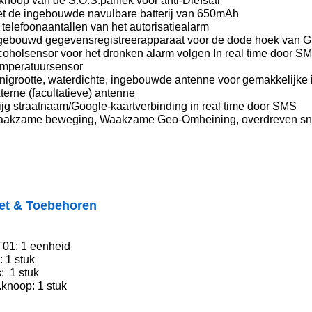
knoop van de S.O.S.paniek voor anti-Diefstal
et de ingebouwde navulbare batterij van 650mAh
 telefoonaantallen van het autorisatiealarm
ngebouwd gegevensregistreerapparaat voor de dode hoek va
lcoholsensor voor het dronken alarm volgen In real time door
emperatuursensor
nigrootte, waterdichte, ingebouwde antenne voor gemakkelijke i
terne (facultatieve) antenne
ijg straatnaam/Google-kaartverbinding in real time door SMS
aakzame beweging, Waakzame Geo-Omheining, overdreven sne
et & Toebehoren
01: 1 eenheid
 1 stuk
: 1 stuk
.knoop: 1 stuk