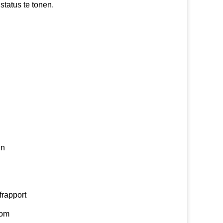
tatus te tonen.
en
frapport
oom