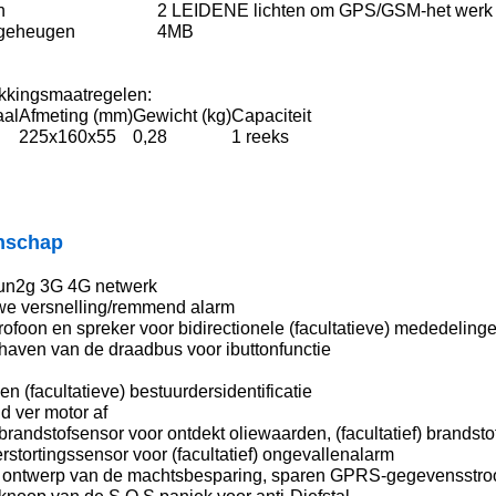
n
2 LEIDENE lichten om GPS/GSM-het werk s
geheugen
4MB
kkingsmaatregelen:
aal
Afmeting (mm)
Gewicht (kg)
Capaciteit
225x160x55
0,28
1 reeks
nschap
un2g 3G 4G netwerk
we versnelling/remmend alarm
rofoon en spreker voor bidirectionele (facultatieve) mededeling
haven van de draadbus voor ibuttonfunctie
en (facultatieve) bestuurdersidentificatie
jd ver motor af
brandstofsensor voor ontdekt oliewaarden, (facultatief) brandsto
rstortingssensor voor (facultatief) ongevallenalarm
t ontwerp van de machtsbesparing, sparen GPRS-gegevensstr