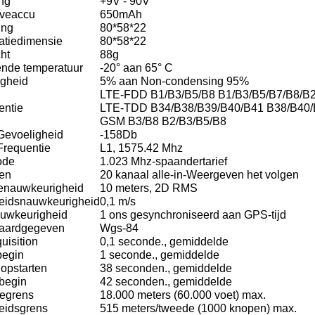
ng
+9V - 90V
veaccu
650mAh
ing
80*58*22
latiedimensie
80*58*22
ht
88g
nde temperatuur
-20° aan 65° C
igheid
5% aan Non-condensing 95%
LTE-FDD B1/B3/B5/B8 B1/B3/B5/B7/B8/B
entie
LTE-TDD B34/B38/B39/B40/B41 B38/B40
GSM B3/B8 B2/B3/B5/B8
evoeligheid
-158Db
requentie
L1, 1575.42 Mhz
ode
1.023 Mhz-spaandertarief
en
20 kanaal alle-in-Weergeven het volgen
ienauwkeurigheid
10 meters, 2D RMS
eidsnauwkeurigheid
0,1 m/s
auwkeurigheid
1 ons gesynchroniseerd
aan GPS-tijd
aardgegeven
Wgs-84
uisition
0,1 seconde., gemiddelde
begin
1 seconde., gemiddelde
opstarten
38 seconden., gemiddelde
begin
42 seconden., gemiddelde
egrens
18.000 meters (60.000 voet) max.
eidsgrens
515 meters/tweede (1000 knopen) max.