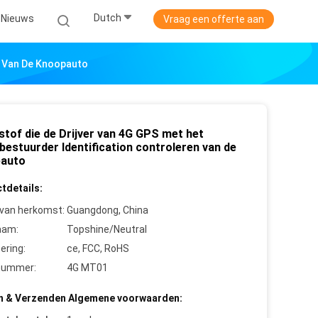
Dutch
Nieuws
Vraag een offerte aan
n Van De Knoopauto
stof die de Drijver van 4G GPS met het
bestuurder Identification controleren van de
auto
tdetails:
 van herkomst:
Guangdong, China
aam:
Topshine/Neutral
cering:
ce, FCC, RoHS
nummer:
4G MT01
n & Verzenden Algemene voorwaarden: