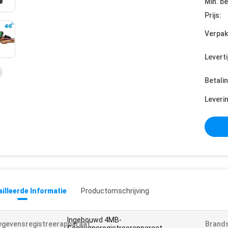
Min. be
Prijs:
Verpak
Leverti
Betali
Leveri
illeerde Informatie
Productomschrijving
Ingebouwd 4MB-
gevensregistreerapparaat:
Brands