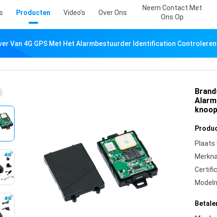
Neem Contact Met
s
Producten
Video's
Over Ons
Ons Op
jver Van 4G GPS Met Het Alarmbestuurder Identification Controlere
Brand
Alarm
knoop
Produc
Plaats
Merkn
Certifi
Model
Betale