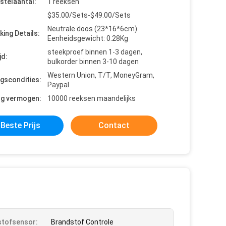
stelaantal:
1 reeksen
$35.00/Sets-$49.00/Sets
Neutrale doos (23*16*6cm)
king Details:
Eenheidsgewicht: 0.28Kg
steekproef binnen 1-3 dagen,
jd:
bulkorder binnen 3-10 dagen
Western Union, T/T, MoneyGram,
ngscondities:
Paypal
ng vermogen:
10000 reeksen maandelijks
Beste Prijs
Contact
tofsensor:
Brandstof Controle