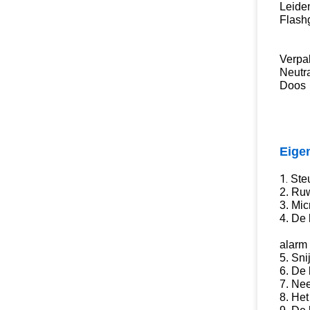
Leide
Flash
Verpa
Neutr
Doos
Eige
1.
Ste
2. Ru
3. Mic
4. De 
alarm 
5. Sni
6. De 
7. Nee
8. He