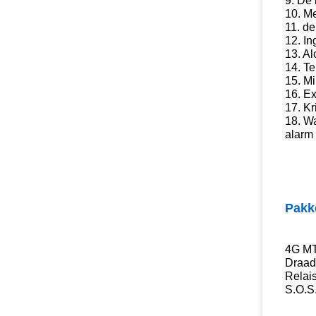
9. De 
10. M
11. de
12. I
13. A
14. T
15. Mi
16. Ex
17. Kr
18. W
alarm
Pakk
4G MT
Draad:
Relais
S.O.S