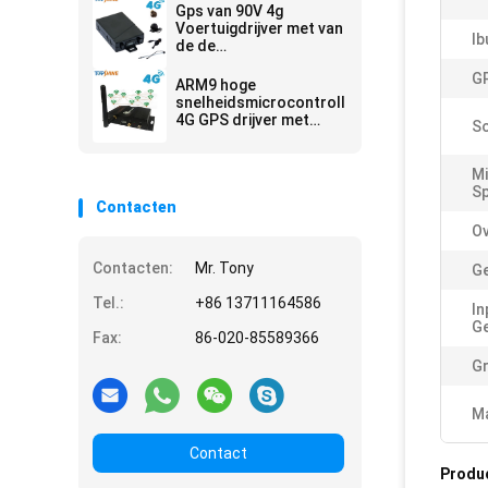
Controle
Gps van 90V 4g
Voertuigdrijver met van
Ib
de de
Brandstofsensor van
GP
Bestuurdersfatigue
ARM9 hoge
alarm camera de
snelheidsmicrocontroller
Mededeling van de het
4G GPS drijver met
S
Werkmanier
veelvoudig WIFI hospot
voor passagiers of
videocamera
Mi
Sp
Contacten
Ov
Contacten:
Mr. Tony
Ge
Tel.:
+86 13711164586
In
Ge
Fax:
86-020-85589366
Gr
Ma
Contact
Produ