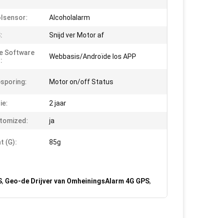
lsensor:
Alcoholalarm
:
Snijd ver Motor af
e Software
Webbasis/Androïde Ios APP
:
sporing:
Motor on/off Status
ie:
2 jaar
tomized:
ja
t (g):
85g
S
,
Geo-de Drijver van OmheiningsAlarm 4G GPS
,