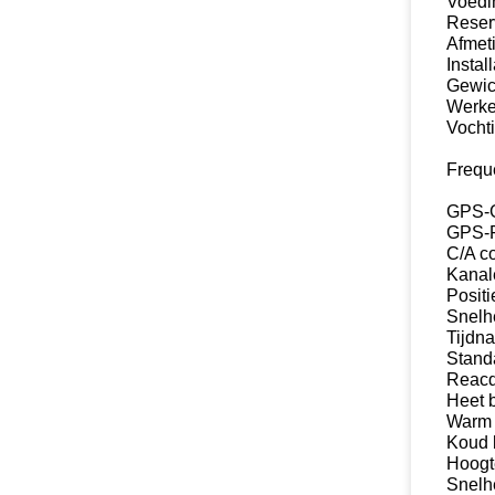
Voedi
Reser
Afmet
Instal
Gewic
Werke
Vocht
Frequ
GPS-G
GPS-F
C/A c
Kanal
Posit
Snelh
Tijdn
Stand
Reacq
Heet 
Warm 
Koud 
Hoogt
Snelh