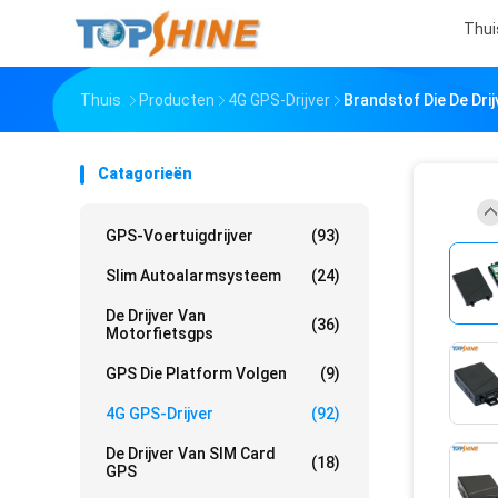
Thui
Thuis
Producten
4G GPS-Drijver
Brandstof Die De Dri
Catagorieën
GPS-Voertuigdrijver
(93)
Slim Autoalarmsysteem
(24)
De Drijver Van
(36)
Motorfietsgps
GPS Die Platform Volgen
(9)
4G GPS-Drijver
(92)
De Drijver Van SIM Card
(18)
GPS