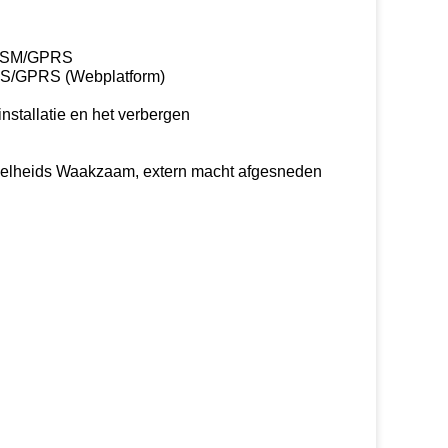
n GSM/GPRS
 SMS/GPRS (Webplatform)
nstallatie en het verbergen
lheids Waakzaam, extern macht afgesneden