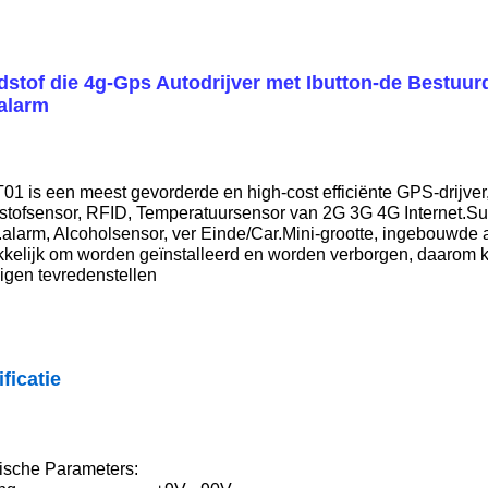
stof die 4g-Gps Autodrijver met Ibutton-de Bestuurde
alarm
1 is een meest gevorderde en high-cost efficiënte GPS-drijver,
stofsensor, RFID, Temperatuursensor van 2G 3G 4G Internet.Sup
alarm, Alcoholsensor, ver Einde/Car.Mini-
grootte, ingebouwde 
elijk om worden geïnstalleerd en worden verborgen, daarom kan
igen tevredenstellen
ficatie
ische Parameters: