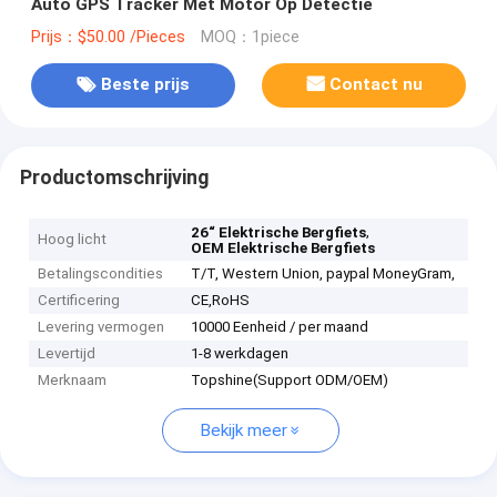
Auto GPS Tracker Met Motor Op Detectie
Prijs：$50.00 /Pieces
MOQ：1piece
Beste prijs
Contact nu
Productomschrijving
,
26“ Elektrische Bergfiets
Hoog licht
OEM Elektrische Bergfiets
Betalingscondities
T/T, Western Union, paypal MoneyGram,
Certificering
CE,RoHS
Levering vermogen
10000 Eenheid / per maand
Levertijd
1-8 werkdagen
Merknaam
Topshine(Support ODM/OEM)
Bekijk meer