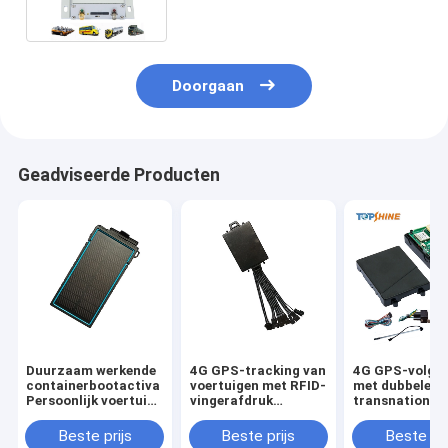
Doorgaan
Geadviseerde Producten
Duurzaam werkende
4G GPS-tracking van
4G GPS-volgvo
containerbootactiva
voertuigen met RFID-
met dubbele S
Persoonlijk voertuig
vingerafdruk
transnational
Solar 4G GPS-
Identificeer
tracking
volgapparatuur
bestuurder-ID
ononderbroke
Beste prijs
Beste prijs
Beste pri