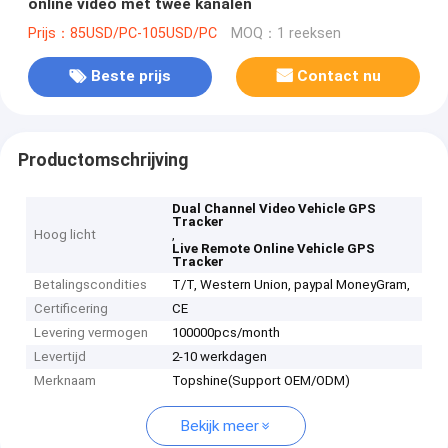
online video met twee kanalen
Prijs：85USD/PC-105USD/PC
MOQ：1 reeksen
Beste prijs
Contact nu
Productomschrijving
Dual Channel Video Vehicle GPS
Tracker
Hoog licht
,
Live Remote Online Vehicle GPS
Tracker
Betalingscondities
T/T, Western Union, paypal MoneyGram,
Certificering
CE
Levering vermogen
100000pcs/month
Levertijd
2-10 werkdagen
Merknaam
Topshine(Support OEM/ODM)
Bekijk meer