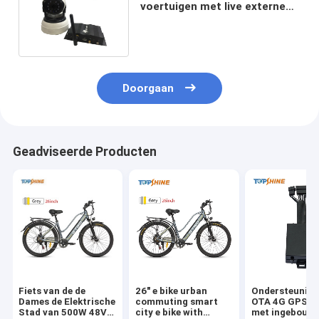
voertuigen met live externe
online video met twee kanalen
Doorgaan
Geadviseerde Producten
Fiets van de de
26" e bike urban
Ondersteuning
Dames de Elektrische
commuting smart
OTA 4G GPS-t
Stad van 500W 48V
city e bike with
met ingebouw