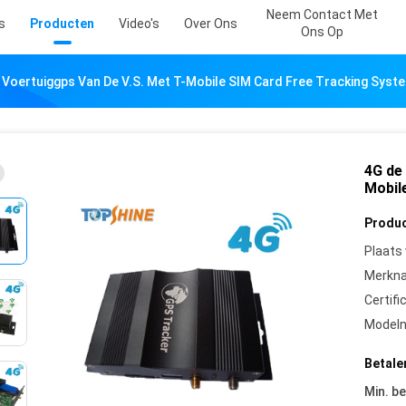
Neem Contact Met
s
Producten
Video's
Over Ons
Ons Op
t Voertuiggps Van De V.S. Met T-Mobile SIM Card Free Tracking Syst
4G de 
Mobil
Produc
Plaats
Merkn
Certifi
Model
Betale
Min. be