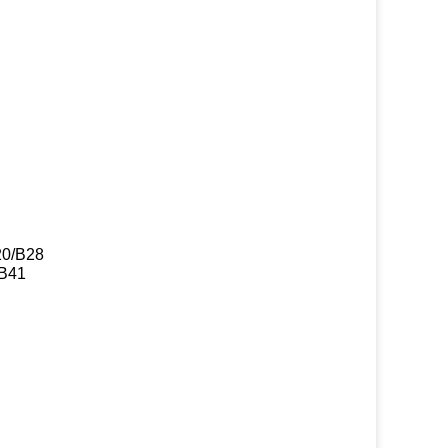
20/B28
/B41