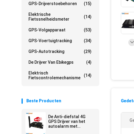
GPS-Drijverstoebehoren
(15)
Elektrische
(14)
Fietssnelheidsmeter
GPS-Volgapparaat
(53)
GPS-Voertuigtracking
(34)
GPS-Autotracking
(29)
De Drijver Van Ebikegps
(4)
Elektrisch
(14)
Fietscontrolemechanisme
Beste Producten
Gedeta
De Anti-diefstal 4G
Ge
GPS Drijver van het
autoalarm met
Multicamera Video