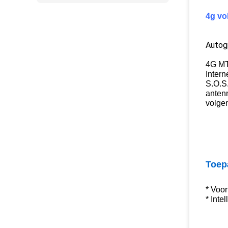
4g vo
Autogp
4G MT
Intern
S.O.S
anten
volgen
Toep
* Voor
* Inte