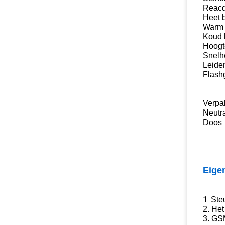
Reacq
Heet 
Warm 
Koud 
Hoogt
Snelh
Leide
Flash
Verpa
Neutr
Doos
Eige
1.
Ste
2. Het
3. GSM