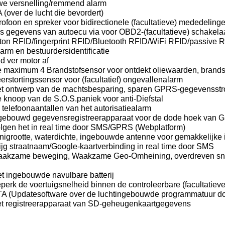
we versnelling/remmend alarm
 (over de lucht die bevordert)
rofoon en spreker voor bidirectionele (facultatieve) mededeling
es gegevens van autoecu via voor OBD2-(facultatieve) schakela
tton RFID/fingerprint RFID/Bluetooth RFID/WiFi RFID/passive RFI
arm en bestuurdersidentificatie
jd ver motor af
 maximum 4 Brandstofsensor voor ontdekt oliewaarden, brandstof
erstortingssensor voor (facultatief) ongevallenalarm
et ontwerp van de machtsbesparing, sparen GPRS-gegevensst
 knoop van de S.O.S.paniek voor anti-Diefstal
 telefoonaantallen van het autorisatiealarm
ngebouwd gegevensregistreerapparaat voor de dode hoek va
olgen het in real time door SMS/GPRS (Webplatform)
nigrootte, waterdichte, ingebouwde antenne voor gemakkelijke i
ijg straatnaam/Google-kaartverbinding in real time door SMS
aakzame beweging, Waakzame Geo-Omheining, overdreven sne
t ingebouwde navulbare batterij
perk de voertuigsnelheid binnen de controleerbare (facultatiev
TA (Updatesoftware over de luchtingebouwde programmatuur d
et registreerapparaat van SD-geheugenkaartgegevens