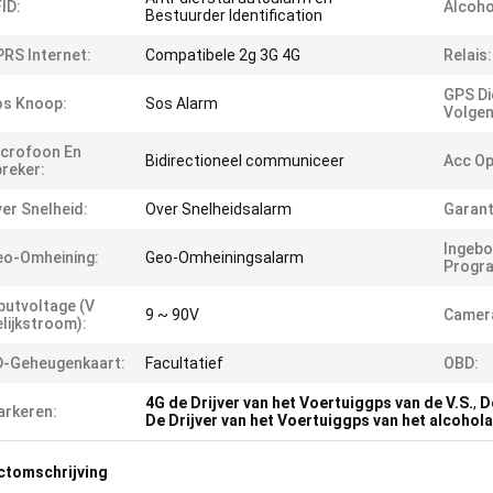
ID:
Alcoho
Bestuurder Identification
RS Internet:
Compatibele 2g 3G 4G
Relais:
GPS Di
os Knoop:
Sos Alarm
Volgen
crofoon En
Bidirectioneel communiceer
Acc Op
reker:
er Snelheid:
Over Snelheidsalarm
Garant
Ingeb
o-Omheining:
Geo-Omheiningsalarm
Progr
putvoltage (V
9 ~ 90V
Camer
lijkstroom):
D-Geheugenkaart:
Facultatief
OBD:
4G de Drijver van het Voertuiggps van de V.S.
,
D
rkeren:
De Drijver van het Voertuiggps van het alcohol
ctomschrijving