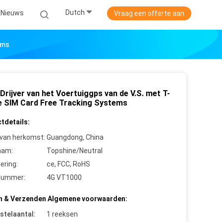
Dutch
Nieuws
Vraag een offerte aan
ems
Drijver van het Voertuiggps van de V.S. met T-
e SIM Card Free Tracking Systems
tdetails:
 van herkomst:
Guangdong, China
aam:
Topshine/Neutral
cering:
ce, FCC, RoHS
nummer:
4G VT1000
n & Verzenden Algemene voorwaarden:
stelaantal:
1 reeksen