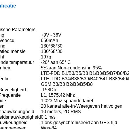
ficatie
ische Parameters:
ng
+9V - 36V
veaccu
650mAh
ing
130*68*30
latiedimensie
130*68*30
ht
197g
nde temperatuur
-20° aan 65° C
igheid
5% aan Non-condensing 95%
LTE-FDD B1/B3/B5/B8 B1/B3/B5/B7/B8/B
entie
LTE-TDD B34/B38/B39/B40/B41 B38/B40
GSM B3/B8 B2/B3/B5/B8
evoeligheid
-158Db
requentie
L1, 1575.42 Mhz
ode
1.023 Mhz-spaandertarief
en
20 kanaal alle-in-Weergeven het volgen
ienauwkeurigheid
10 meters, 2D RMS
eidsnauwkeurigheid
0,1 m/s
auwkeurigheid
1 ons gesynchroniseerd
aan GPS-tijd
aardgegeven
Wgs-84