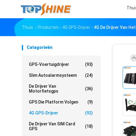
Thui
Thuis
Producten
4G GPS-Drijver
4G De Drijver Van He
Catagorieën
GPS-Voertuigdrijver
(93)
Slim Autoalarmsysteem
(24)
De Drijver Van
(36)
Motorfietsgps
GPS Die Platform Volgen
(9)
4G GPS-Drijver
(92)
De Drijver Van SIM Card
(18)
GPS