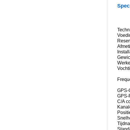
Speci
Techn
Voedi
Reser
Afmet
Instal
Gewic
Werke
Vocht
Frequ
GPS-G
GPS-F
C/A c
Kanal
Posit
Snelh
Tijdn
Stand