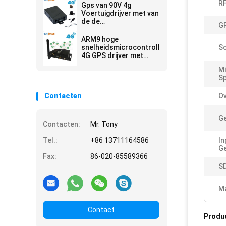
Controle
RF
Gps van 90V 4g
Voertuigdrijver met van
de de
GP
Brandstofsensor van
Bestuurdersfatigue
ARM9 hoge
alarm camera de
snelheidsmicrocontroller
S
Mededeling van de het
4G GPS drijver met
Werkmanier
veelvoudig WIFI hospot
Mi
voor passagiers of
Sp
videocamera
Contacten
Ov
Ge
Contacten:
Mr. Tony
Tel.:
+86 13711164586
In
Ge
Fax:
86-020-85589366
S
Ma
Contact
Produ