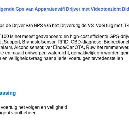
lgende Gps van Apparatenwifi Drijver met Videotoezicht Bi
s de Drijver van GPS van het Drijvers4g de V.S. Voertuig met 
100 is het meest geavanceerd en high-cost efficiënte GPS-drij
et.Support, Brandstofsensor, RFID, OBD-diagnose, Bidirectione
.alarm, Alcoholsensor, ver Einde/Car.OTA,
Ruw het remmen/vers
ne en maakt ontworpen waterdicht, gemakkelijk om worden geïn
 en veiligheidsvraag naar allerlei voertuigen tevredenstellen
assing
 voertuig het volgen en veiligheid
lligent vlootbeheer