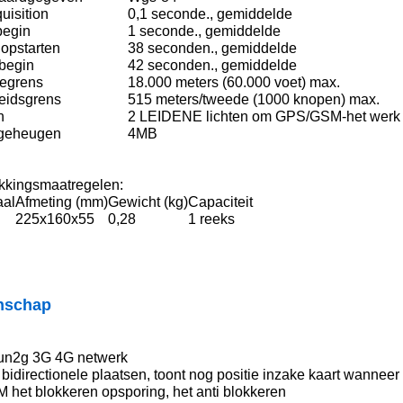
uisition
0,1 seconde., gemiddelde
begin
1 seconde., gemiddelde
opstarten
38 seconden., gemiddelde
begin
42 seconden., gemiddelde
egrens
18.000 meters (60.000 voet) max.
eidsgrens
515 meters/tweede (1000 knopen) max.
n
2 LEIDENE lichten om GPS/GSM-het werk s
geheugen
4MB
kkingsmaatregelen:
aal
Afmeting (mm)
Gewicht (kg)
Capaciteit
225x160x55
0,28
1 reeks
nschap
un2g 3G 4G netwerk
 bidirectionele plaatsen, toont nog positie inzake kaart wannee
 het blokkeren opsporing, het anti blokkeren