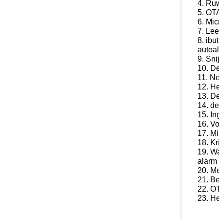
4. Ru
5. OTA
6. Mic
7. Le
8. ibu
autoal
9. Sni
10. De
11. Ne
12. H
13. De
14. de
15. I
16. V
17. Mi
18. Kr
19. W
alarm
20. Me
21.
Be
22. O
23. H