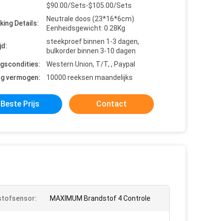
$90.00/Sets-$105.00/Sets
Neutrale doos (23*16*6cm)
king Details:
Eenheidsgewicht: 0.28Kg
steekproef binnen 1-3 dagen,
jd:
bulkorder binnen 3-10 dagen
ngscondities:
Western Union, T/T, , Paypal
ng vermogen:
10000 reeksen maandelijks
Beste Prijs
Contact
tofsensor:
MAXIMUM Brandstof 4 Controle