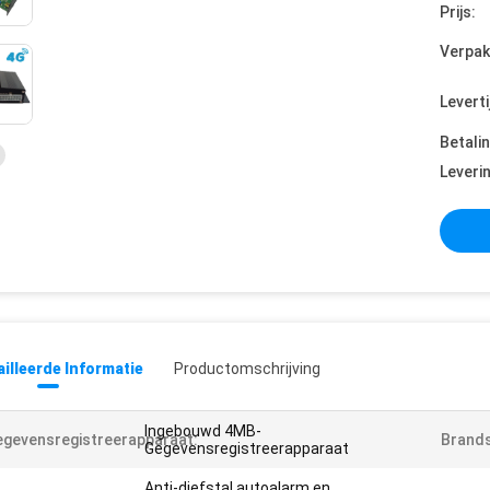
Prijs:
Verpak
Leverti
Betali
Leveri
illeerde Informatie
Productomschrijving
Ingebouwd 4MB-
gevensregistreerapparaat:
Brands
Gegevensregistreerapparaat
Anti-diefstal autoalarm en