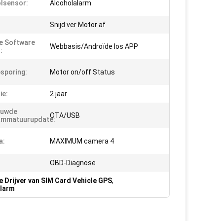
lsensor:
Alcoholalarm
Snijd ver Motor af
e Software
Webbasis/Androïde Ios APP
:
sporing:
Motor on/off Status
ie:
2 jaar
ouwde
OTA/USB
ammatuurupdate:
a:
MAXIMUM camera 4
OBD-Diagnose
e Drijver van SIM Card Vehicle GPS
,
alarm