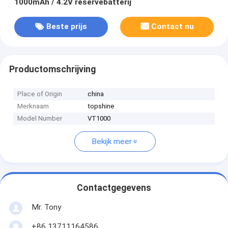
1000mAh / 4.2V reservebatterij
Beste prijs
Contact nu
Productomschrijving
Place of Origin
china
Merknaam
topshine
Model Number
VT1000
Bekijk meer
Contactgegevens
Mr. Tony
+86 13711164586