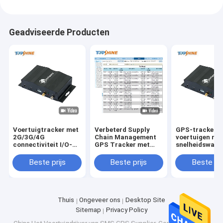
Geadviseerde Producten
Voertuigtracker met
Verbeterd Supply
GPS-tracker v
2G/3G/4G
Chain Management
voertuigen me
connectiviteit I/O-
GPS Tracker met
snelheidswaar
poorten GPRS
optioneel Driver Id
met SOS en
snelheidswaarschuwing
Identify en gratis
optioneel
Beste prijs
Beste prijs
Beste pri
en optioneel RFID
tracking software
identificatie v
bestuurder
Thuis
Ongeveer ons
Desktop Site
Sitemap
Privacy Policy